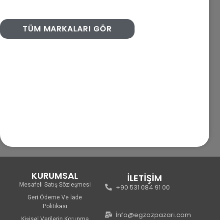
TÜM MARKALARI GÖR
KURUMSAL
İLETİŞİM
Mesafeli Satış Sözleşmesi
+90 531 084 91 00
Geri Ödeme Ve İade
Politikası
İnfo@egzozpazari.com
Kişisel Verilerin Korunma