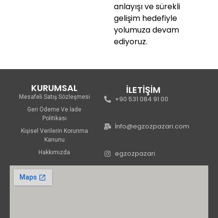
anlayışı ve sürekli
gelişim hedefiyle
yolumuza devam
ediyoruz.
KURUMSAL
İLETİŞİM
Mesafeli Satış Sözleşmesi
+90 531 084 91 00
Geri Ödeme Ve İade
Politikası
İnfo@egzozpazari.com
Kişisel Verilerin Korunma
Kanunu
Hakkımızda
egzozpazari