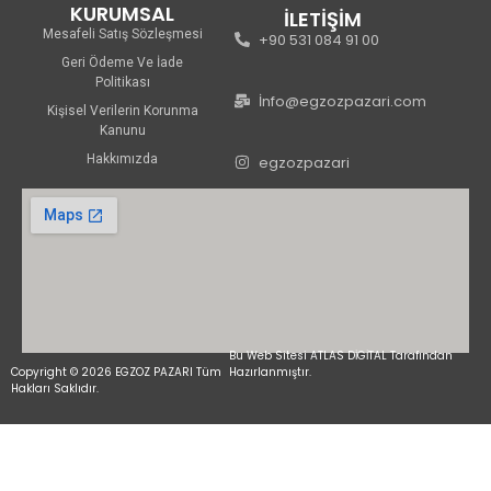
KURUMSAL
İLETİŞİM
Mesafeli Satış Sözleşmesi
+90 531 084 91 00
Geri Ödeme Ve İade
Politikası
İnfo@egzozpazari.com
Kişisel Verilerin Korunma
Kanunu
Hakkımızda
egzozpazari
Bu Web Sitesi ATLAS DİGİTAL Tarafından
Copyright © 2026 EGZOZ PAZARI Tüm
Hazırlanmıştır.
Hakları Saklıdır.