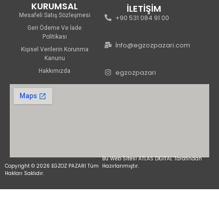
KURUMSAL
İLETİŞİM
Mesafeli Satış Sözleşmesi
+90 531 084 91 00
Geri Ödeme Ve İade
Politikası
İnfo@egzozpazari.com
Kişisel Verilerin Korunma
Kanunu
Hakkımızda
egzozpazari
Bu Web Sitesi ATLAS DİGİTAL Tarafından
Copyright © 2026 EGZOZ PAZARI Tüm
Hazırlanmıştır.
Hakları Saklıdır.