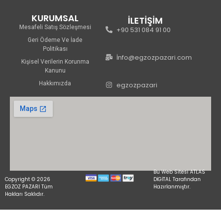
KURUMSAL
İLETİŞİM
Mesafeli Satış Sözleşmesi
+90 531 084 91 00
Geri Ödeme Ve İade
Politikası
İnfo@egzozpazari.com
Kişisel Verilerin Korunma
Kanunu
Hakkımızda
egzozpazari
Bu Web Sitesi ATLAS
Copyright © 2026
DİGİTAL Tarafından
EGZOZ PAZARI Tüm
Hazırlanmıştır.
Hakları Saklıdır.