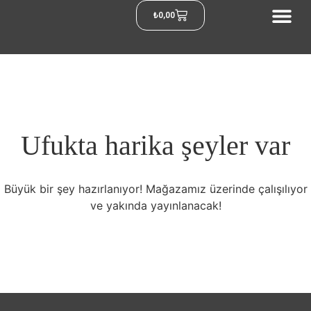
₺
0,00
Ufukta harika şeyler var
Büyük bir şey hazırlanıyor! Mağazamız üzerinde çalışılıyor
ve yakında yayınlanacak!