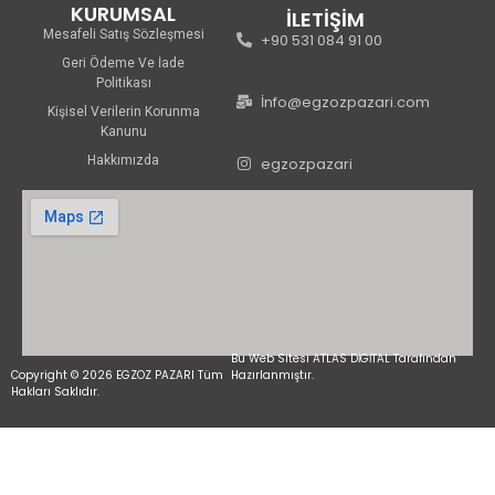
KURUMSAL
İLETİŞİM
Mesafeli Satış Sözleşmesi
+90 531 084 91 00
Geri Ödeme Ve İade
Politikası
İnfo@egzozpazari.com
Kişisel Verilerin Korunma
Kanunu
Hakkımızda
egzozpazari
Bu Web Sitesi ATLAS DİGİTAL Tarafından
Copyright © 2026 EGZOZ PAZARI Tüm
Hazırlanmıştır.
Hakları Saklıdır.