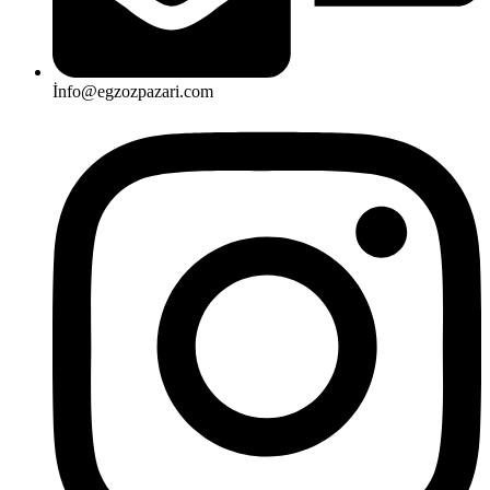
İnfo@egzozpazari.com