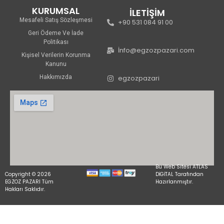
KURUMSAL
İLETİŞİM
Mesafeli Satış Sözleşmesi
+90 531 084 91 00
Geri Ödeme Ve İade
Politikası
İnfo@egzozpazari.com
Kişisel Verilerin Korunma
Kanunu
Hakkımızda
egzozpazari
Bu Web Sitesi ATLAS
Copyright © 2026
DİGİTAL Tarafından
EGZOZ PAZARI Tüm
Hazırlanmıştır.
Hakları Saklıdır.