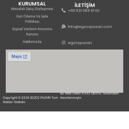
KURUMSAL
İLETİŞİM
Mesafeli Satış Sözleşmesi
+90 531 084 91 00
Geri Ödeme Ve İade
Politikası
İnfo@egzozpazari.com
Kişisel Verilerin Korunma
Kanunu
Hakkımızda
egzozpazari
Bu Web Sitesi ATLAS DİGİTAL Tarafından
Copyright © 2026 EGZOZ PAZARI Tüm
Hazırlanmıştır.
Hakları Saklıdır.