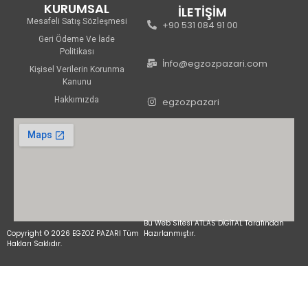
KURUMSAL
İLETİŞİM
Mesafeli Satış Sözleşmesi
+90 531 084 91 00
Geri Ödeme Ve İade
Politikası
İnfo@egzozpazari.com
Kişisel Verilerin Korunma
Kanunu
Hakkımızda
egzozpazari
Bu Web Sitesi ATLAS DİGİTAL Tarafından
Copyright © 2026 EGZOZ PAZARI Tüm
Hazırlanmıştır.
Hakları Saklıdır.