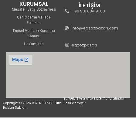
KURUMSAL
İLETİŞİM
Mesafeli Satış Sözleşmesi
+90 531 084 91 00
Geri Ödeme Ve İade
Politikası
İnfo@egzozpazari.com
Kişisel Verilerin Korunma
Kanunu
Hakkımızda
egzozpazari
Bu Web Sitesi ATLAS DİGİTAL Tarafından
Copyright © 2026 EGZOZ PAZARI Tüm
Hazırlanmıştır.
Hakları Saklıdır.