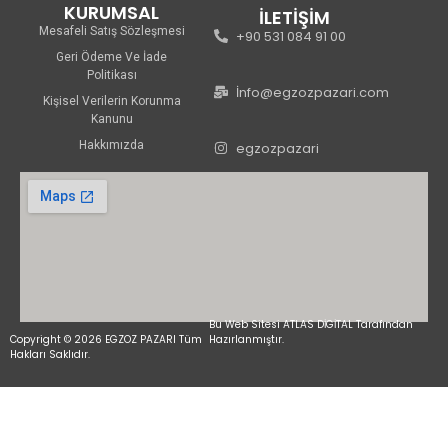
KURUMSAL
İLETİŞİM
Mesafeli Satış Sözleşmesi
+90 531 084 91 00
Geri Ödeme Ve İade
Politikası
İnfo@egzozpazari.com
Kişisel Verilerin Korunma
Kanunu
Hakkımızda
egzozpazari
Bu Web Sitesi ATLAS DİGİTAL Tarafından
Copyright © 2026 EGZOZ PAZARI Tüm
Hazırlanmıştır.
Hakları Saklıdır.