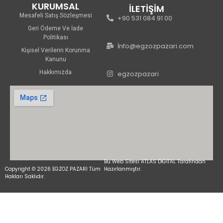
KURUMSAL
İLETİŞİM
Mesafeli Satış Sözleşmesi
+90 531 084 91 00
Geri Ödeme Ve İade
Politikası
İnfo@egzozpazari.com
Kişisel Verilerin Korunma
Kanunu
Hakkımızda
egzozpazari
Bu Web Sitesi ATLAS DİGİTAL Tarafından
Copyright © 2026 EGZOZ PAZARI Tüm
Hazırlanmıştır.
Hakları Saklıdır.