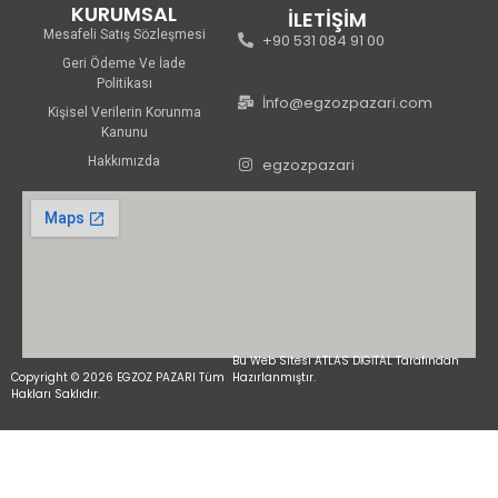
KURUMSAL
İLETİŞİM
Mesafeli Satış Sözleşmesi
+90 531 084 91 00
Geri Ödeme Ve İade
Politikası
İnfo@egzozpazari.com
Kişisel Verilerin Korunma
Kanunu
Hakkımızda
egzozpazari
Bu Web Sitesi ATLAS DİGİTAL Tarafından
Copyright © 2026 EGZOZ PAZARI Tüm
Hazırlanmıştır.
Hakları Saklıdır.