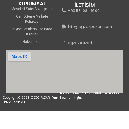
KURUMSAL
İLETİŞİM
Mesafeli Satış Sözleşmesi
+90 531 084 91 00
Geri Ödeme Ve İade
Politikası
İnfo@egzozpazari.com
Kişisel Verilerin Korunma
Kanunu
Hakkımızda
egzozpazari
Bu Web Sitesi ATLAS DİGİTAL Tarafından
Copyright © 2026 EGZOZ PAZARI Tüm
Hazırlanmıştır.
Hakları Saklıdır.