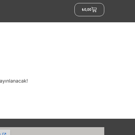
₺
0,00
yayınlanacak!