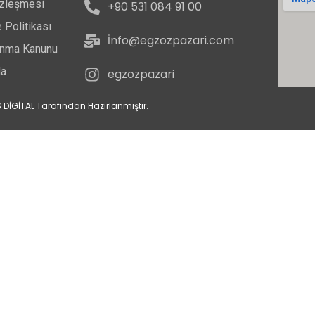
özleşmesi
+90 531 084 91 00
 Politikası
İnfo@egzozpazari.com
runma Kanunu
da
egzozpazari
 DİGİTAL Tarafından Hazırlanmıştır.