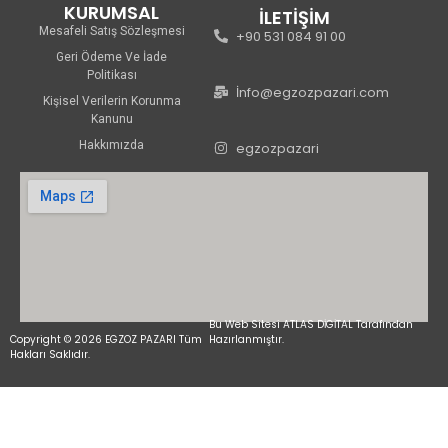
KURUMSAL
İLETİŞİM
Mesafeli Satış Sözleşmesi
+90 531 084 91 00
Geri Ödeme Ve İade
Politikası
İnfo@egzozpazari.com
Kişisel Verilerin Korunma
Kanunu
Hakkımızda
egzozpazari
Bu Web Sitesi ATLAS DİGİTAL Tarafından
Copyright © 2026 EGZOZ PAZARI Tüm
Hazırlanmıştır.
Hakları Saklıdır.