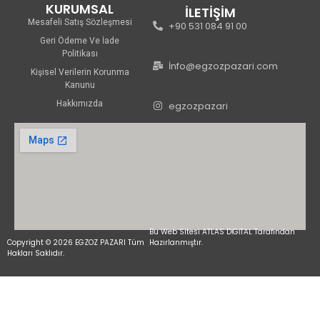
KURUMSAL
İLETİŞİM
Mesafeli Satış Sözleşmesi
+90 531 084 91 00
Geri Ödeme Ve İade
Politikası
İnfo@egzozpazari.com
Kişisel Verilerin Korunma
Kanunu
Hakkımızda
egzozpazari
Bu Web Sitesi ATLAS DİGİTAL Tarafından
Copyright © 2026 EGZOZ PAZARI Tüm
Hazırlanmıştır.
Hakları Saklıdır.