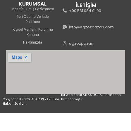
KURUMSAL
İLETİŞİM
Mesafeli Satış Sözleşmesi
+90 531 084 91 00
Geri Ödeme Ve İade
Politikası
İnfo@egzozpazari.com
Kişisel Verilerin Korunma
Kanunu
Hakkımızda
egzozpazari
Bu Web Sitesi ATLAS DİGİTAL Tarafından
Copyright © 2026 EGZOZ PAZARI Tüm
Hazırlanmıştır.
Hakları Saklıdır.