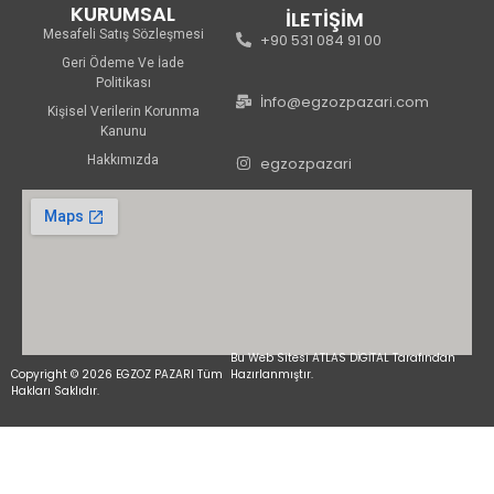
KURUMSAL
İLETİŞİM
Mesafeli Satış Sözleşmesi
+90 531 084 91 00
Geri Ödeme Ve İade
Politikası
İnfo@egzozpazari.com
Kişisel Verilerin Korunma
Kanunu
Hakkımızda
egzozpazari
Bu Web Sitesi ATLAS DİGİTAL Tarafından
Copyright © 2026 EGZOZ PAZARI Tüm
Hazırlanmıştır.
Hakları Saklıdır.