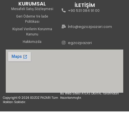
KURUMSAL
İLETİŞİM
Mesafeli Satış Sözleşmesi
+90 531 084 91 00
Geri Ödeme Ve İade
Politikası
İnfo@egzozpazari.com
Kişisel Verilerin Korunma
Kanunu
Hakkımızda
egzozpazari
Bu Web Sitesi ATLAS DİGİTAL Tarafından
Copyright © 2026 EGZOZ PAZARI Tüm
Hazırlanmıştır.
Hakları Saklıdır.