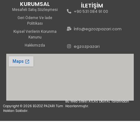
KURUMSAL
İLETİŞİM
Mesafeli Satış Sözleşmesi
+90 531 084 91 00
Geri Ödeme Ve İade
Politikası
İnfo@egzozpazari.com
Kişisel Verilerin Korunma
Kanunu
Hakkımızda
egzozpazari
Bu Web Sitesi ATLAS DİGİTAL Tarafından
Copyright © 2026 EGZOZ PAZARI Tüm
Hazırlanmıştır.
Hakları Saklıdır.