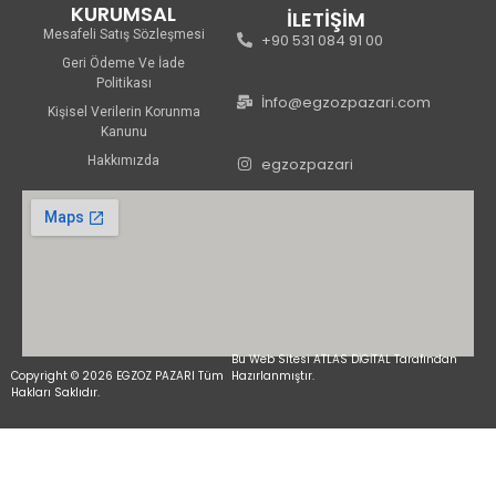
KURUMSAL
İLETİŞİM
Mesafeli Satış Sözleşmesi
+90 531 084 91 00
Geri Ödeme Ve İade
Politikası
İnfo@egzozpazari.com
Kişisel Verilerin Korunma
Kanunu
Hakkımızda
egzozpazari
Bu Web Sitesi ATLAS DİGİTAL Tarafından
Copyright © 2026 EGZOZ PAZARI Tüm
Hazırlanmıştır.
Hakları Saklıdır.