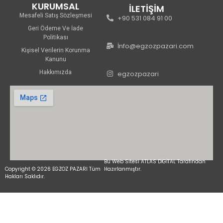
KURUMSAL
İLETİŞİM
Mesafeli Satış Sözleşmesi
+90 531 084 91 00
Geri Ödeme Ve İade
Politikası
İnfo@egzozpazari.com
Kişisel Verilerin Korunma
Kanunu
Hakkımızda
egzozpazari
Bu Web Sitesi ATLAS DİGİTAL Tarafından
Copyright © 2026 EGZOZ PAZARI Tüm
Hazırlanmıştır.
Hakları Saklıdır.