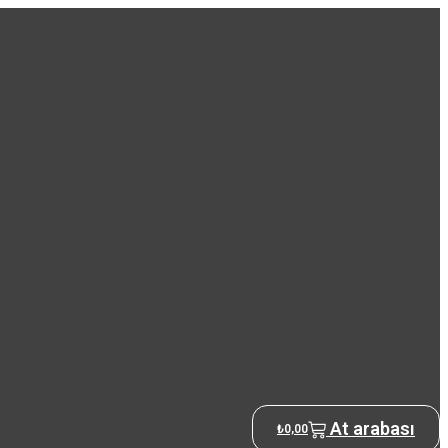
At arabası
₺
0,00