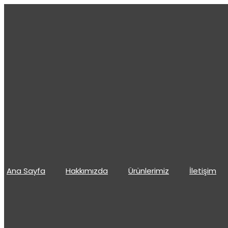
İçeriğe
atla
Ana Sayfa
Hakkımızda
Ürünlerimiz
İletişim