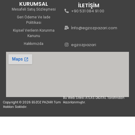
KURUMSAL
İLETİŞİM
Mesafeli Satış Sözleşmesi
+90 531 084 91 00
Geri Ödeme Ve İade
Politikası
İnfo@egzozpazari.com
Kişisel Verilerin Korunma
Kanunu
Hakkımızda
egzozpazari
Bu Web Sitesi ATLAS DİGİTAL Tarafından
Copyright © 2026 EGZOZ PAZARI Tüm
Hazırlanmıştır.
Hakları Saklıdır.