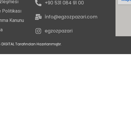
özleşmesi
+90 531 084 91 00
 Politikası
İnfo@egzozpazari.com
runma Kanunu
da
egzozpazari
 DİGİTAL Tarafından Hazırlanmıştır.