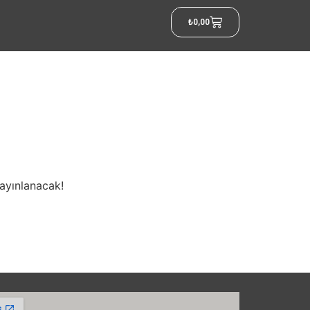
₺
0,00
yayınlanacak!