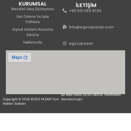
KURUMSAL
İLETİŞİM
Mesafeli Satış Sözleşmesi
+90 531 084 91 00
Geri Ödeme Ve İade
Politikası
İnfo@egzozpazari.com
Kişisel Verilerin Korunma
Kanunu
Hakkımızda
egzozpazari
Bu Web Sitesi ATLAS DİGİTAL Tarafından
Copyright © 2026 EGZOZ PAZARI Tüm
Hazırlanmıştır.
Hakları Saklıdır.