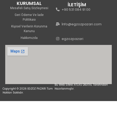
KURUMSAL
İLETİŞİM
Mesafeli Satış Sözleşmesi
+90 531 084 91 00
Geri Ödeme Ve İade
Politikası
İnfo@egzozpazari.com
Kişisel Verilerin Korunma
Kanunu
Hakkımızda
egzozpazari
Bu Web Sitesi ATLAS DİGİTAL Tarafından
Copyright © 2026 EGZOZ PAZARI Tüm
Hazırlanmıştır.
Hakları Saklıdır.