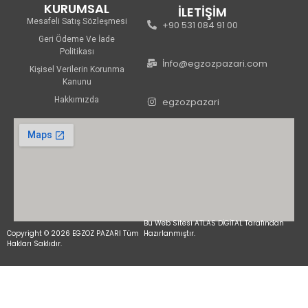
KURUMSAL
İLETİŞİM
Mesafeli Satış Sözleşmesi
+90 531 084 91 00
Geri Ödeme Ve İade
Politikası
İnfo@egzozpazari.com
Kişisel Verilerin Korunma
Kanunu
Hakkımızda
egzozpazari
Bu Web Sitesi ATLAS DİGİTAL Tarafından
Copyright © 2026 EGZOZ PAZARI Tüm
Hazırlanmıştır.
Hakları Saklıdır.