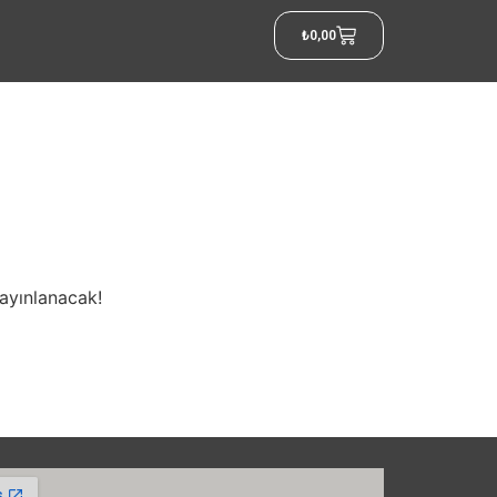
₺
0,00
yayınlanacak!