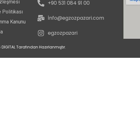
özleşmesi
+90 531 084 91 00
 Politikası
İnfo@egzozpazari.com
runma Kanunu
da
egzozpazari
 DİGİTAL Tarafından Hazırlanmıştır.