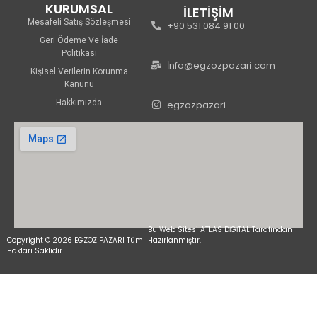
KURUMSAL
İLETİŞİM
Mesafeli Satış Sözleşmesi
+90 531 084 91 00
Geri Ödeme Ve İade
Politikası
İnfo@egzozpazari.com
Kişisel Verilerin Korunma
Kanunu
Hakkımızda
egzozpazari
Bu Web Sitesi ATLAS DİGİTAL Tarafından
Copyright © 2026 EGZOZ PAZARI Tüm
Hazırlanmıştır.
Hakları Saklıdır.