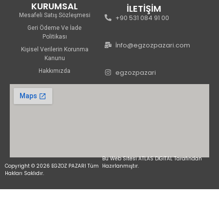
KURUMSAL
İLETİŞİM
Mesafeli Satış Sözleşmesi
+90 531 084 91 00
Geri Ödeme Ve İade
Politikası
İnfo@egzozpazari.com
Kişisel Verilerin Korunma
Kanunu
Hakkımızda
egzozpazari
Bu Web Sitesi ATLAS DİGİTAL Tarafından
Copyright © 2026 EGZOZ PAZARI Tüm
Hazırlanmıştır.
Hakları Saklıdır.