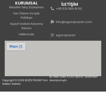
KURUMSAL
İLETİŞİM
Mesafeli Satış Sözleşmesi
+90 531 084 91 00
Geri Ödeme Ve İade
Politikası
İnfo@egzozpazari.com
Kişisel Verilerin Korunma
Kanunu
Hakkımızda
egzozpazari
Bu Web Sitesi ATLAS DİGİTAL Tarafından
Copyright © 2026 EGZOZ PAZARI Tüm
Hazırlanmıştır.
Hakları Saklıdır.