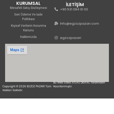
KURUMSAL
İLETİŞİM
Mesafeli Satış Sözleşmesi
+90 531 084 91 00
Geri Ödeme Ve İade
Politikası
İnfo@egzozpazari.com
Kişisel Verilerin Korunma
Kanunu
Hakkımızda
egzozpazari
Bu Web Sitesi ATLAS DİGİTAL Tarafından
Copyright © 2026 EGZOZ PAZARI Tüm
Hazırlanmıştır.
Hakları Saklıdır.