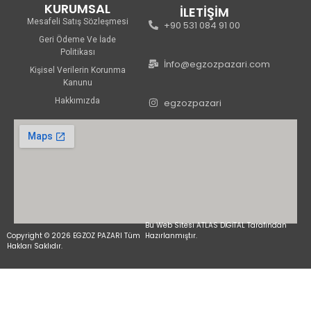
KURUMSAL
İLETİŞİM
Mesafeli Satış Sözleşmesi
+90 531 084 91 00
Geri Ödeme Ve İade
Politikası
İnfo@egzozpazari.com
Kişisel Verilerin Korunma
Kanunu
Hakkımızda
egzozpazari
Bu Web Sitesi ATLAS DİGİTAL Tarafından
Copyright © 2026 EGZOZ PAZARI Tüm
Hazırlanmıştır.
Hakları Saklıdır.