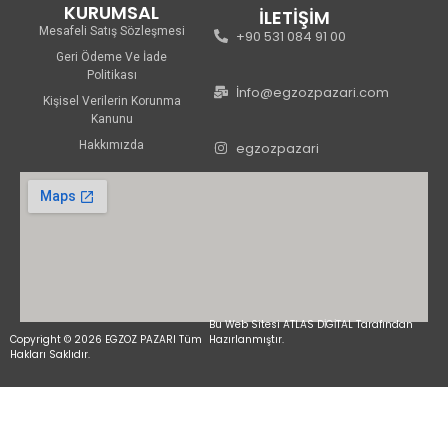
KURUMSAL
İLETİŞİM
Mesafeli Satış Sözleşmesi
+90 531 084 91 00
Geri Ödeme Ve İade
Politikası
İnfo@egzozpazari.com
Kişisel Verilerin Korunma
Kanunu
Hakkımızda
egzozpazari
Bu Web Sitesi ATLAS DİGİTAL Tarafından
Copyright © 2026 EGZOZ PAZARI Tüm
Hazırlanmıştır.
Hakları Saklıdır.