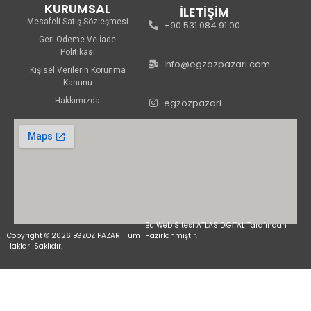
KURUMSAL
İLETİŞİM
Mesafeli Satış Sözleşmesi
+90 531 084 91 00
Geri Ödeme Ve İade
Politikası
İnfo@egzozpazari.com
Kişisel Verilerin Korunma
Kanunu
Hakkımızda
egzozpazari
Bu Web Sitesi ATLAS DİGİTAL Tarafından
Copyright © 2026 EGZOZ PAZARI Tüm
Hazırlanmıştır.
Hakları Saklıdır.