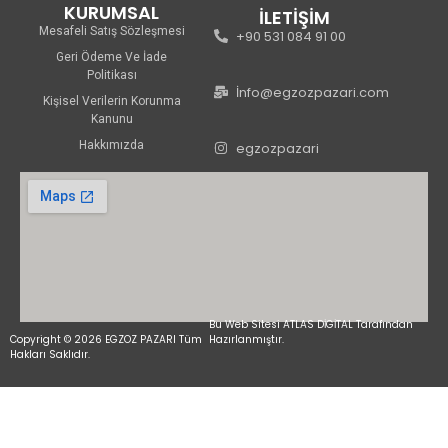
KURUMSAL
İLETİŞİM
Mesafeli Satış Sözleşmesi
+90 531 084 91 00
Geri Ödeme Ve İade
Politikası
İnfo@egzozpazari.com
Kişisel Verilerin Korunma
Kanunu
Hakkımızda
egzozpazari
Bu Web Sitesi ATLAS DİGİTAL Tarafından
Copyright © 2026 EGZOZ PAZARI Tüm
Hazırlanmıştır.
Hakları Saklıdır.