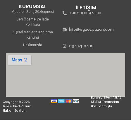
KURUMSAL
İLETİŞİM
Mesafeli Satış Sözleşmesi
+90 531 084 91 00
Geri Ödeme Ve İade
Politikası
İnfo@egzozpazari.com
Kişisel Verilerin Korunma
Kanunu
Hakkımızda
egzozpazari
Bu Web Sitesi ATLAS
Copyright © 2026
DİGİTAL Tarafından
EGZOZ PAZARI Tüm
Hazırlanmıştır.
Hakları Saklıdır.