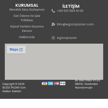
KURUMSAL
İLETİŞİM
Mesafeli Satış Sözleşmesi
+90 531 084 91 00
Geri Ödeme Ve İade
Politikası
İnfo@egzozpazari.com
Kişisel Verilerin Korunma
Kanunu
Hakkımızda
egzozpazari
Bu Web Sitesi ATLAS
Copyright © 2026
DİGİTAL Tarafından
EGZOZ PAZARI Tüm
Hazırlanmıştır.
Hakları Saklıdır.