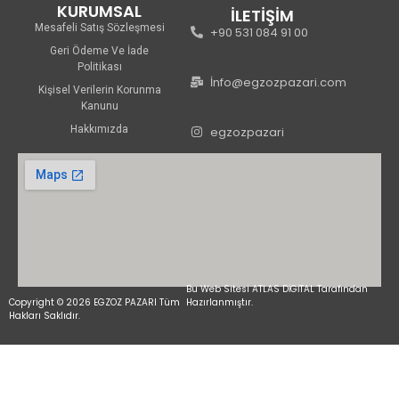
KURUMSAL
İLETİŞİM
Mesafeli Satış Sözleşmesi
+90 531 084 91 00
Geri Ödeme Ve İade
Politikası
İnfo@egzozpazari.com
Kişisel Verilerin Korunma
Kanunu
Hakkımızda
egzozpazari
Bu Web Sitesi ATLAS DİGİTAL Tarafından
Copyright © 2026 EGZOZ PAZARI Tüm
Hazırlanmıştır.
Hakları Saklıdır.