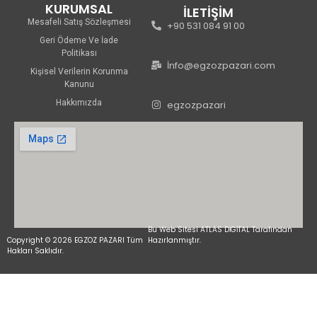
KURUMSAL
İLETİŞİM
Mesafeli Satış Sözleşmesi
+90 531 084 91 00
Geri Ödeme Ve İade
Politikası
İnfo@egzozpazari.com
Kişisel Verilerin Korunma
Kanunu
Hakkımızda
egzozpazari
Bu Web Sitesi ATLAS DİGİTAL Tarafından
Copyright © 2026 EGZOZ PAZARI Tüm
Hazırlanmıştır.
Hakları Saklıdır.