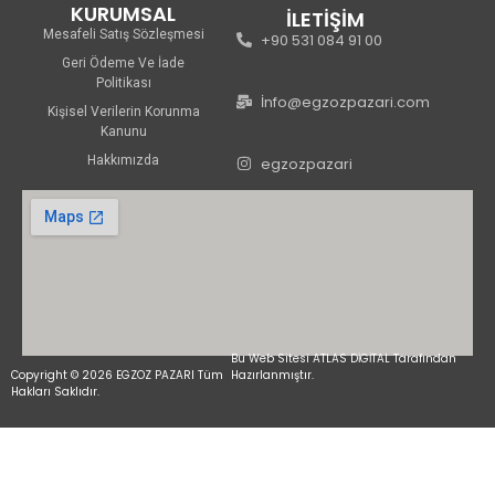
KURUMSAL
İLETİŞİM
Mesafeli Satış Sözleşmesi
+90 531 084 91 00
Geri Ödeme Ve İade
Politikası
İnfo@egzozpazari.com
Kişisel Verilerin Korunma
Kanunu
Hakkımızda
egzozpazari
Bu Web Sitesi ATLAS DİGİTAL Tarafından
Copyright © 2026 EGZOZ PAZARI Tüm
Hazırlanmıştır.
Hakları Saklıdır.