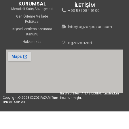
KURUMSAL
İLETİŞİM
Mesafeli Satış Sözleşmesi
+90 531 084 91 00
Geri Ödeme Ve İade
Politikası
İnfo@egzozpazari.com
Kişisel Verilerin Korunma
Kanunu
Hakkımızda
egzozpazari
Bu Web Sitesi ATLAS DİGİTAL Tarafından
Copyright © 2026 EGZOZ PAZARI Tüm
Hazırlanmıştır.
Hakları Saklıdır.