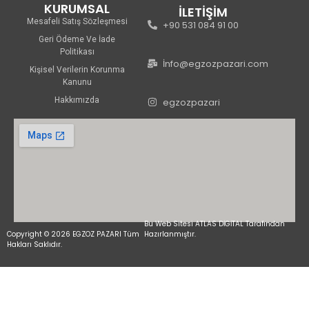
KURUMSAL
İLETİŞİM
Mesafeli Satış Sözleşmesi
+90 531 084 91 00
Geri Ödeme Ve İade
Politikası
İnfo@egzozpazari.com
Kişisel Verilerin Korunma
Kanunu
Hakkımızda
egzozpazari
Bu Web Sitesi ATLAS DİGİTAL Tarafından
Copyright © 2026 EGZOZ PAZARI Tüm
Hazırlanmıştır.
Hakları Saklıdır.