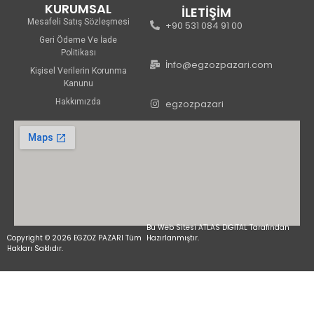
KURUMSAL
İLETİŞİM
Mesafeli Satış Sözleşmesi
+90 531 084 91 00
Geri Ödeme Ve İade
Politikası
İnfo@egzozpazari.com
Kişisel Verilerin Korunma
Kanunu
Hakkımızda
egzozpazari
Bu Web Sitesi ATLAS DİGİTAL Tarafından
Copyright © 2026 EGZOZ PAZARI Tüm
Hazırlanmıştır.
Hakları Saklıdır.