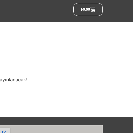
₺
0,00
yayınlanacak!