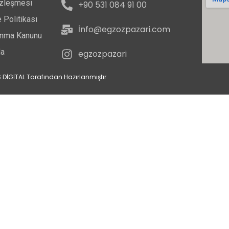
özleşmesi
+90 531 084 91 00
 Politikası
İnfo@egzozpazari.com
runma Kanunu
da
egzozpazari
 DİGİTAL Tarafından Hazırlanmıştır.