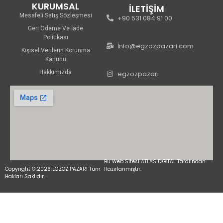
KURUMSAL
İLETİŞİM
Mesafeli Satış Sözleşmesi
+90 531 084 91 00
Geri Ödeme Ve İade
Politikası
İnfo@egzozpazari.com
Kişisel Verilerin Korunma
Kanunu
Hakkımızda
egzozpazari
Bu Web Sitesi ATLAS DİGİTAL Tarafından
Copyright © 2026 EGZOZ PAZARI Tüm
Hazırlanmıştır.
Hakları Saklıdır.